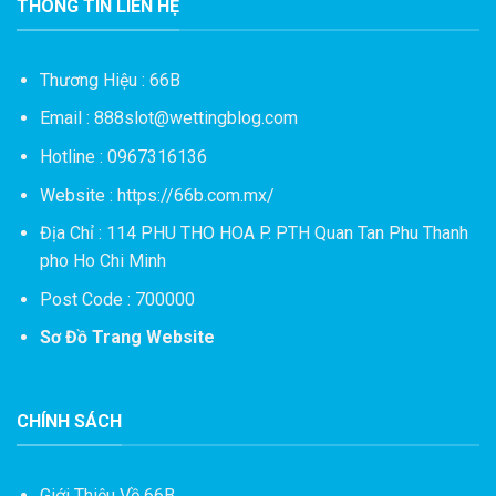
THÔNG TIN LIÊN HỆ
Thương Hiệu : 66B
Email :
888slot@wettingblog.com
Hotline : 0967316136
Website :
https://66b.com.mx/
Địa Chỉ : 114 PHU THO HOA P. PTH Quan Tan Phu Thanh
pho Ho Chi Minh
Post Code : 700000
Sơ Đồ Trang Website
CHÍNH SÁCH
Giới Thiệu Về 66B