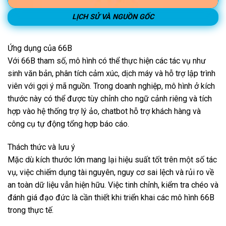
LỊCH SỬ VÀ NGUỒN GỐC
Ứng dụng của 66B
Với 66B tham số, mô hình có thể thực hiện các tác vụ như
sinh văn bản, phân tích cảm xúc, dịch máy và hỗ trợ lập trình
viên với gợi ý mã nguồn. Trong doanh nghiệp, mô hình ở kích
thước này có thể được tùy chỉnh cho ngữ cảnh riêng và tích
hợp vào hệ thống trợ lý ảo, chatbot hỗ trợ khách hàng và
công cụ tự động tổng hợp báo cáo.
Thách thức và lưu ý
Mặc dù kích thước lớn mang lại hiệu suất tốt trên một số tác
vụ, việc chiếm dụng tài nguyên, nguy cơ sai lệch và rủi ro về
an toàn dữ liệu vẫn hiện hữu. Việc tinh chỉnh, kiểm tra chéo và
đánh giá đạo đức là cần thiết khi triển khai các mô hình 66B
trong thực tế.