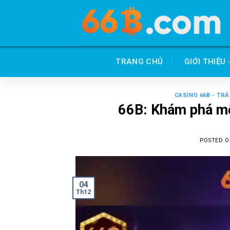
Skip
to
content
TRANG CHỦ
GIỚI THIỆU
CASINO 66B - TR
66B: Khám phá mộ
POSTED 
04
Th12