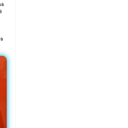
và
ề
và