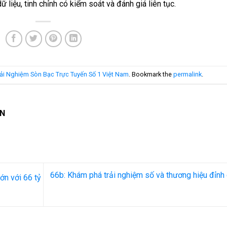
 liệu, tinh chỉnh có kiểm soát và đánh giá liên tục.
rải Nghiệm Sòn Bạc Trực Tuyến Số 1 Việt Nam
. Bookmark the
permalink
.
AN
66b: Khám phá trải nghiệm số và thương hiệu đỉnh
ớn với 66 tỷ