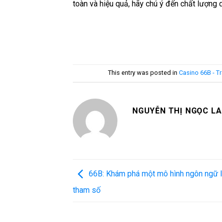
toàn và hiệu quả, hãy chú ý đến chất lượng dữ
This entry was posted in
Casino 66B - T
NGUYỄN THỊ NGỌC L
66B: Khám phá một mô hình ngôn ngữ l
tham số