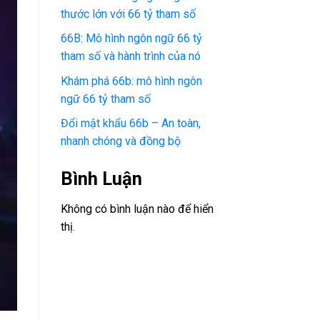
thước lớn với 66 tỷ tham số
66B: Mô hình ngôn ngữ 66 tỷ
tham số và hành trình của nó
Khám phá 66b: mô hình ngôn
ngữ 66 tỷ tham số
Đổi mật khẩu 66b – An toàn,
nhanh chóng và đồng bộ
Bình Luận
Không có bình luận nào để hiển
thị.