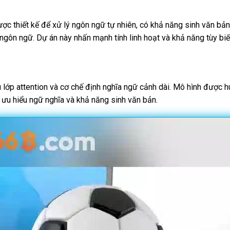
c thiết kế để xử lý ngôn ngữ tự nhiên, có khả năng sinh văn bản
a ngôn ngữ. Dự án này nhấn mạnh tính linh hoạt và khả năng tùy bi
u lớp attention và cơ chế định nghĩa ngữ cảnh dài. Mô hình được 
i ưu hiểu ngữ nghĩa và khả năng sinh văn bản.