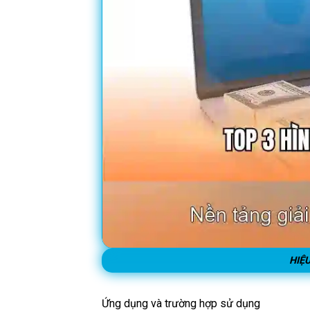
HIỆ
Ứng dụng và trường hợp sử dụng