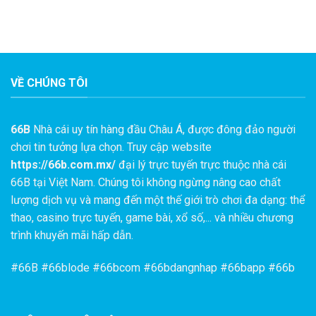
VỀ CHÚNG TÔI
66B
Nhà cái uy tín hàng đầu Châu Á, được đông đảo người
chơi tin tưởng lựa chọn. Truy cập website
https://66b.com.mx/
đại lý trực tuyến trực thuộc nhà cái
66B tại Việt Nam. Chúng tôi không ngừng nâng cao chất
lượng dịch vụ và mang đến một thế giới trò chơi đa dạng: thể
thao, casino trực tuyến, game bài, xổ số,... và nhiều chương
trình khuyến mãi hấp dẫn.
#
66B
#66blode #66bcom #66bdangnhap #66bapp #66b