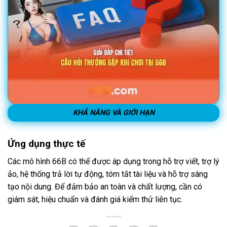
KHẢ NĂNG VÀ GIỚI HẠN
Ứng dụng thực tế
Các mô hình 66B có thể được áp dụng trong hỗ trợ viết, trợ lý
ảo, hệ thống trả lời tự động, tóm tắt tài liệu và hỗ trợ sáng
tạo nội dung. Để đảm bảo an toàn và chất lượng, cần có
giám sát, hiệu chuẩn và đánh giá kiểm thử liên tục.