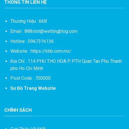
THÔNG TIN LIÊN HỆ
Thương Hiệu : 66B
Email :
888slot@wettingblog.com
Hotline : 0967316136
Website :
https://66b.com.mx/
Địa Chỉ : 114 PHU THO HOA P. PTH Quan Tan Phu Thanh
pho Ho Chi Minh
Post Code : 700000
Sơ Đồ Trang Website
CHÍNH SÁCH