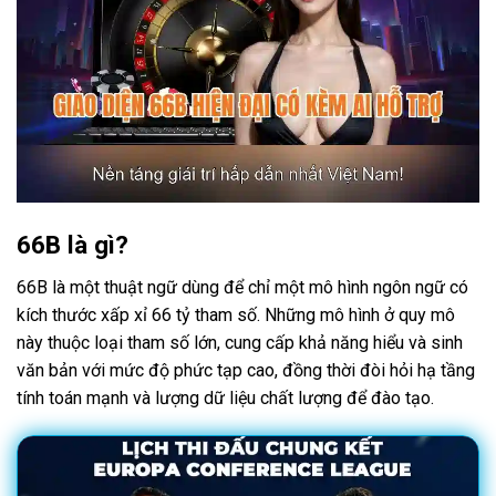
66B là gì?
66B là một thuật ngữ dùng để chỉ một mô hình ngôn ngữ có
kích thước xấp xỉ 66 tỷ tham số. Những mô hình ở quy mô
này thuộc loại tham số lớn, cung cấp khả năng hiểu và sinh
văn bản với mức độ phức tạp cao, đồng thời đòi hỏi hạ tầng
tính toán mạnh và lượng dữ liệu chất lượng để đào tạo.