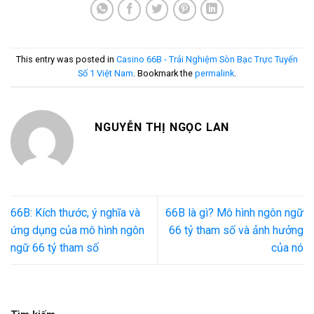
This entry was posted in
Casino 66B - Trải Nghiệm Sòn Bạc Trực Tuyến
Số 1 Việt Nam
. Bookmark the
permalink
.
NGUYỄN THỊ NGỌC LAN
66B: Kích thước, ý nghĩa và
66B là gì? Mô hình ngôn ngữ
ứng dụng của mô hình ngôn
66 tỷ tham số và ảnh hưởng
ngữ 66 tỷ tham số
của nó