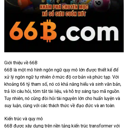
Giới thiệu về 66B
66B là một mô hình ngôn ngữ quy mô lớn được thiết kế để
xử lý ngôn ngữ tự nhiên ở mức độ cơ bản và phức tạp. Với
khoảng 66 tỷ tham số, nó có khả năng hiểu và sinh văn bản,
trả lời câu hỏi, tóm tắt tài liệu, và hỗ trợ sáng tạo mã nguồn.
Tuy nhiên, nó cũng đòi hỏi tài nguyên lớn cho huấn luyện và
suy luận, cùng với các thách thức về đạo đức và an toàn.
Kiến trúc và quy mô
66B được xây dựng trên nền tảng kiến trúc transformer với