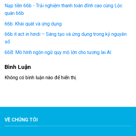
Nạp tiền 66b - Trải nghiệm thanh toán đỉnh cao cùng Lộc
quán 66b
66b: Khái quát và ứng dụng
66b it act in hindi – Sáng tạo và ứng dụng trong kỷ nguyên
số
66B: Mô hình ngôn ngữ quy mô lớn cho tương lai AI
Bình Luận
Không có bình luận nào để hiển thị.
VỀ CHÚNG TÔI