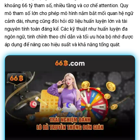
khoảng 66 tỷ tham số, nhiều tầng và cơ chế attention. Quy
mô tham số lớn cho phép mô hình nắm bắt mối quan hệ ngữ
cảnh dài, nhưng cũng đòi hỏi dữ liệu huấn luyện lớn và tài
nguyên tính toán đáng kể. Các kỹ thuật như huấn luyện đa
ngôn ngữ, tinh chỉnh theo chỉ dẫn và tối ưu hóa bộ nhớ được
áp dụng để nâng cao hiệu suất và khả năng tổng quát.