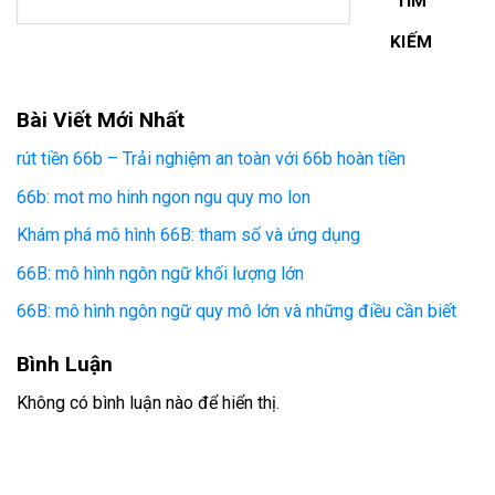
TÌM
KIẾM
Bài Viết Mới Nhất
rút tiền 66b – Trải nghiệm an toàn với 66b hoàn tiền
66b: mot mo hinh ngon ngu quy mo lon
Khám phá mô hình 66B: tham số và ứng dụng
66B: mô hình ngôn ngữ khối lượng lớn
66B: mô hình ngôn ngữ quy mô lớn và những điều cần biết
Bình Luận
Không có bình luận nào để hiển thị.