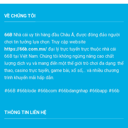
VỀ CHÚNG TÔI
66B
Nhà cái uy tín hàng đầu Châu Á, được đông đảo người
chơi tin tưởng lựa chọn. Truy cập website
https://66b.com.mx/
đại lý trực tuyến trực thuộc nhà cái
66B tại Việt Nam. Chúng tôi không ngừng nâng cao chất
lượng dịch vụ và mang đến một thế giới trò chơi đa dạng: thể
thao, casino trực tuyến, game bài, xổ số,... và nhiều chương
trình khuyến mãi hấp dẫn.
#
66B
#66blode #66bcom #66bdangnhap #66bapp #66b
THÔNG TIN LIÊN HỆ