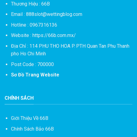
Thương Hiệu : 66B
Email :
888slot@wettingblog.com
Hotline : 0967316136
Website :
https://66b.com.mx/
Địa Chỉ : 114 PHU THO HOA P. PTH Quan Tan Phu Thanh
pho Ho Chi Minh
Post Code : 700000
Sơ Đồ Trang Website
CHÍNH SÁCH
Giới Thiệu Về 66B
Chính Sách Bảo 66B