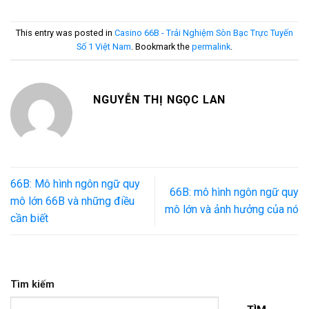
This entry was posted in
Casino 66B - Trải Nghiệm Sòn Bạc Trực Tuyến
Số 1 Việt Nam
. Bookmark the
permalink
.
NGUYỄN THỊ NGỌC LAN
66B: Mô hình ngôn ngữ quy
66B: mô hình ngôn ngữ quy
mô lớn 66B và những điều
mô lớn và ảnh hưởng của nó
cần biết
Tìm kiếm