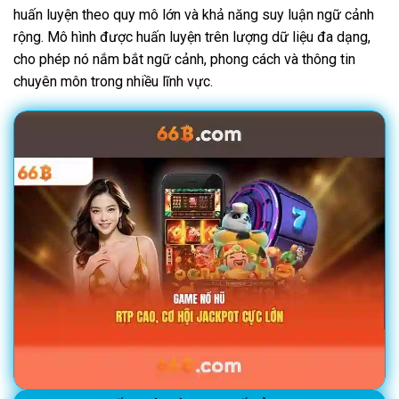
huấn luyện theo quy mô lớn và khả năng suy luận ngữ cảnh
rộng. Mô hình được huấn luyện trên lượng dữ liệu đa dạng,
cho phép nó nắm bắt ngữ cảnh, phong cách và thông tin
chuyên môn trong nhiều lĩnh vực.