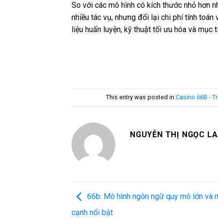
So với các mô hình có kích thước nhỏ hơn 
nhiều tác vụ, nhưng đổi lại chi phí tính to
liệu huấn luyện, kỹ thuật tối ưu hóa và mục 
This entry was posted in
Casino 66B - T
NGUYỄN THỊ NGỌC L
66b: Mô hình ngôn ngữ quy mô lớn và 
cạnh nổi bật