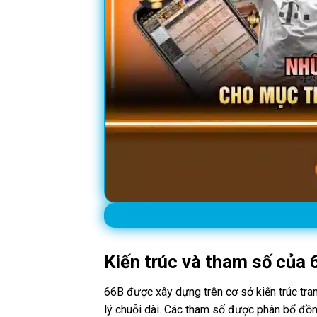
Kiến trúc và tham số của
66B được xây dựng trên cơ sở kiến trúc tran
lý chuỗi dài. Các tham số được phân bổ đồn