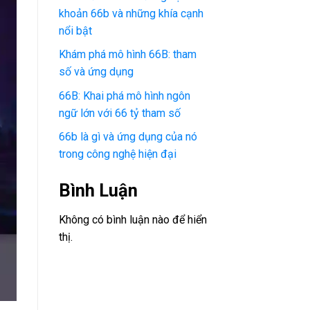
khoản 66b và những khía cạnh
nổi bật
Khám phá mô hình 66B: tham
số và ứng dụng
66B: Khai phá mô hình ngôn
ngữ lớn với 66 tỷ tham số
66b là gì và ứng dụng của nó
trong công nghệ hiện đại
Bình Luận
Không có bình luận nào để hiển
thị.