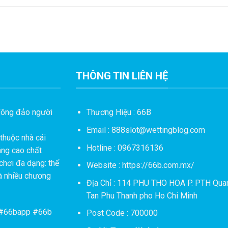
THÔNG TIN LIÊN HỆ
đông đảo người
Thương Hiệu : 66B
Email :
888slot@wettingblog.com
 thuộc nhà cái
Hotline : 0967316136
âng cao chất
chơi đa dạng: thể
Website :
https://66b.com.mx/
và nhiều chương
Địa Chỉ : 114 PHU THO HOA P. PTH Qua
Tan Phu Thanh pho Ho Chi Minh
#66bapp #66b
Post Code : 700000