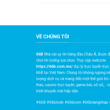
VỀ CHÚNG TÔI
66B
Nhà cái uy tín hàng đầu Châu Á, được 
chơi tin tưởng lựa chọn. Truy cập website
https://66b.com.mx/
đại lý trực tuyến trực
66B tại Việt Nam. Chúng tôi không ngừng n
lượng dịch vụ và mang đến một thế giới trò 
thao, casino trực tuyến, game bài, xổ số,... 
trình khuyến mãi hấp dẫn.
#
66B
#66blode #66bcom #66bdangnhap 