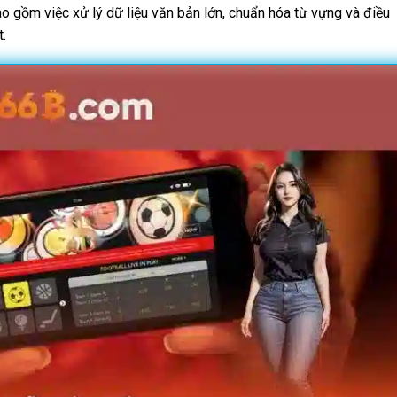
bao gồm việc xử lý dữ liệu văn bản lớn, chuẩn hóa từ vựng và điều
t.