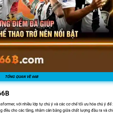
TỔNG QUAN VỀ 66B
 66B
sformer, với nhiều lớp tự chú ý và các cơ chế tối ưu hóa chú ý để
g đều cho các tầng, nhằm cân bằng giữa chất lượng đầu ra và ch