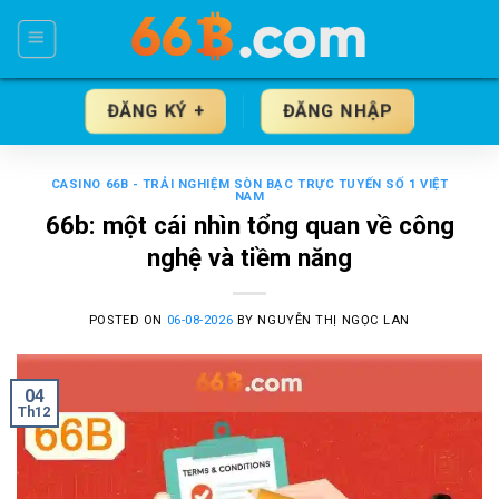
Skip
to
content
ĐĂNG KÝ +
ĐĂNG NHẬP
CASINO 66B - TRẢI NGHIỆM SÒN BẠC TRỰC TUYẾN SỐ 1 VIỆT
NAM
66b: một cái nhìn tổng quan về công
nghệ và tiềm năng
POSTED ON
06-08-2026
BY
NGUYỄN THỊ NGỌC LAN
04
Th12