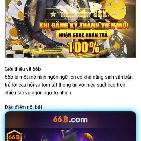
Giới thiệu về 66b
66b là một mô hình ngôn ngữ lớn có khả năng sinh văn bản,
trả lời câu hỏi và tóm tắt thông tin với hiệu suất cao trên
nhiều tác vụ ngôn ngữ tự nhiên.
Đặc điểm nổi bật