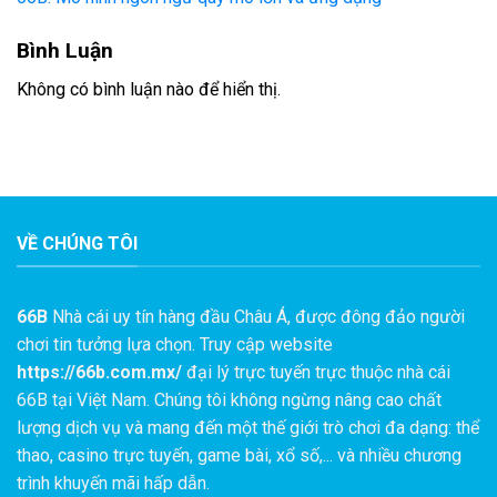
Bình Luận
Không có bình luận nào để hiển thị.
VỀ CHÚNG TÔI
66B
Nhà cái uy tín hàng đầu Châu Á, được đông đảo người
chơi tin tưởng lựa chọn. Truy cập website
https://66b.com.mx/
đại lý trực tuyến trực thuộc nhà cái
66B tại Việt Nam. Chúng tôi không ngừng nâng cao chất
lượng dịch vụ và mang đến một thế giới trò chơi đa dạng: thể
thao, casino trực tuyến, game bài, xổ số,... và nhiều chương
trình khuyến mãi hấp dẫn.