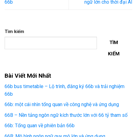
66b
ngữ lớn cho thời đại AI
Tìm kiếm
TÌM
KIẾM
Bài Viết Mới Nhất
66b bus timetable – Lộ trình, đăng ký 66b và trải nghiệm
66b
66b: một cái nhìn tổng quan về công nghệ và ứng dụng
66B – Nền tảng ngôn ngữ kích thước lớn với 66 tỷ tham số
66b: Tổng quan về phiên bản 66b
66B: Mô hình ngôn ngữ quy mô lớn và ứng dụng