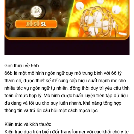
Giới thiệu về 66b
66b là một mô hình ngôn ngữ quy mô trung bình với 66 tỷ
tham số, được thiết kế để cung cấp hiệu suất mạnh mẽ cho
nhiều tác vụ ngôn ngữ tự nhiên, đồng thời duy trì yêu cầu tính
toán ở mức hợp lý. Mô hình được huấn luyện trên tập dữ liệu
đa dạng và tối ưu cho suy luận nhanh, khả năng tổng hợp
thông tin và trả lời câu hỏi một cách mạch lạc.
Kiến trúc và kích thước
Kiến trúc dựa trên biến đổi Transformer với các khối chú ý tự