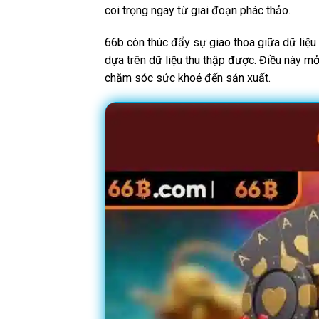
coi trọng ngay từ giai đoạn phác thảo.
66b còn thúc đẩy sự giao thoa giữa dữ liệu 
dựa trên dữ liệu thu thập được. Điều này mở
chăm sóc sức khoẻ đến sản xuất.