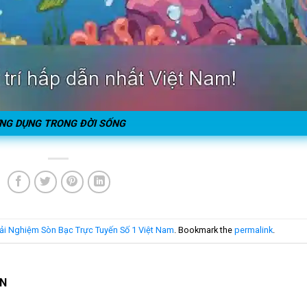
NG DỤNG TRONG ĐỜI SỐNG
rải Nghiệm Sòn Bạc Trực Tuyến Số 1 Việt Nam
. Bookmark the
permalink
.
AN