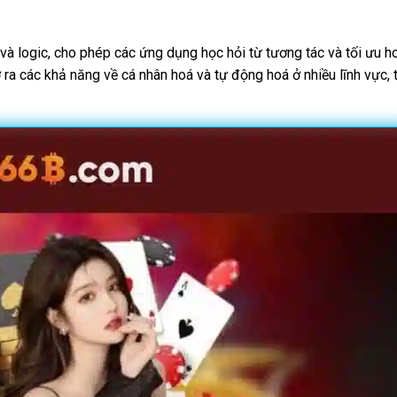
và logic, cho phép các ứng dụng học hỏi từ tương tác và tối ưu h
 ra các khả năng về cá nhân hoá và tự động hoá ở nhiều lĩnh vực, 