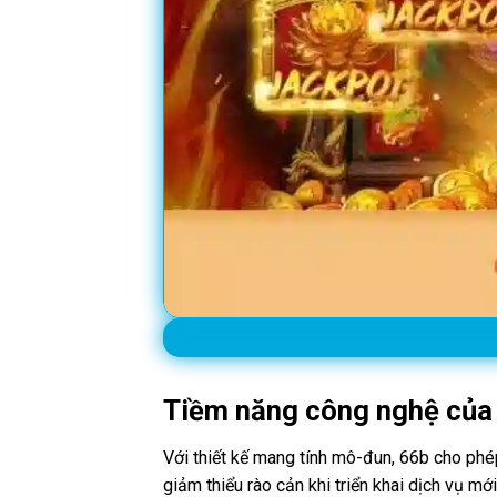
Tiềm năng công nghệ của
Với thiết kế mang tính mô-đun, 66b cho phép
giảm thiểu rào cản khi triển khai dịch vụ m