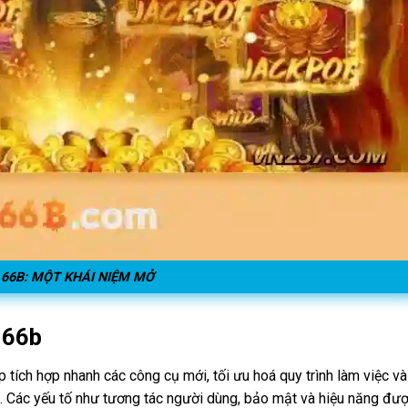
66B: MỘT KHÁI NIỆM MỞ
 66b
 tích hợp nhanh các công cụ mới, tối ưu hoá quy trình làm việc và
ới. Các yếu tố như tương tác người dùng, bảo mật và hiệu năng đư