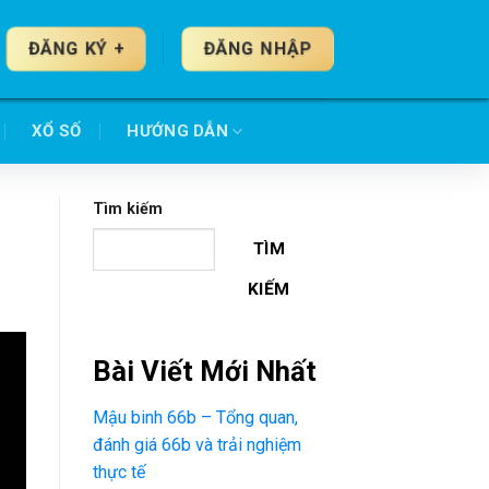
ĐĂNG KÝ +
ĐĂNG NHẬP
XỔ SỐ
HƯỚNG DẪN
Tìm kiếm
TÌM
KIẾM
Bài Viết Mới Nhất
Mậu binh 66b – Tổng quan,
đánh giá 66b và trải nghiệm
thực tế