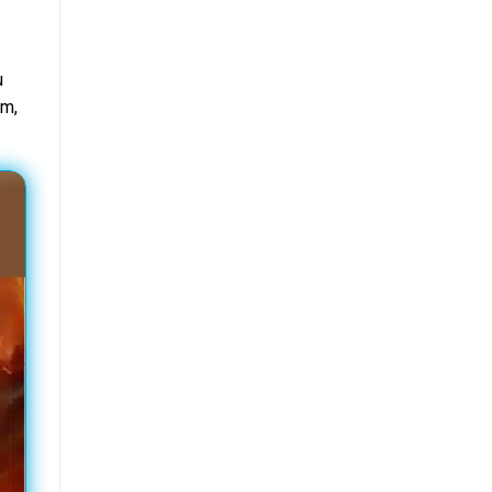
u
ềm,