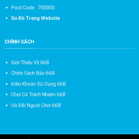
Post Code : 700000
Sơ Đồ Trang Website
CHÍNH SÁCH
Giới Thiệu Về 66B
Chính Sách Bảo 66B
Điều Khoản Sử Dụng 66B
Chơi Có Trách Nhiệm 66B
Ưu Đãi Người Chơi 66B