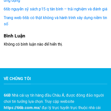
ứng dụng
66b nguyễn sỹ sách p15 q tân bình – trải nghiệm và đánh giá
Trang web 66b có thật không và hành trình xây dựng niềm tin
số
Bình Luận
Không có bình luận nào để hiển thị.
VỀ CHÚNG TÔI
66B
Nhà cái uy tín hàng đầu Châu Á, được đông đảo người
chơi tin tưởng lựa chọn. Truy cập website
https://66b.com.mx/
đại lý trực tuyến trực thuộc nhà cái