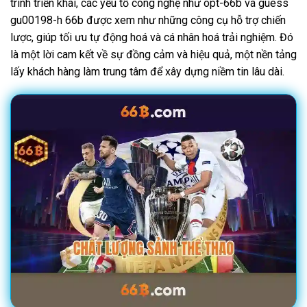
trình triển khai, các yếu tố công nghệ như opt-66b và guess
gu00198-h 66b được xem như những công cụ hỗ trợ chiến
lược, giúp tối ưu tự động hoá và cá nhân hoá trải nghiệm. Đó
là một lời cam kết về sự đồng cảm và hiệu quả, một nền tảng
lấy khách hàng làm trung tâm để xây dựng niềm tin lâu dài.