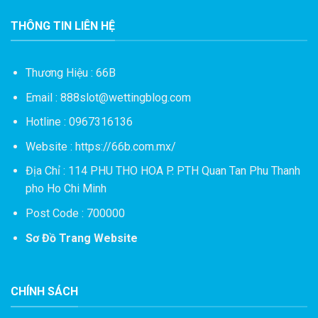
THÔNG TIN LIÊN HỆ
Thương Hiệu : 66B
Email :
888slot@wettingblog.com
Hotline : 0967316136
Website :
https://66b.com.mx/
Địa Chỉ : 114 PHU THO HOA P. PTH Quan Tan Phu Thanh
pho Ho Chi Minh
Post Code : 700000
Sơ Đồ Trang Website
CHÍNH SÁCH