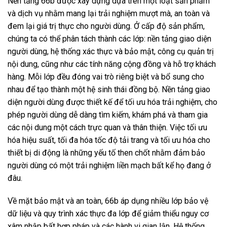
Nền tảng 66b được xây dựng dựa trên một loạt sản phẩm
và dịch vụ nhằm mang lại trải nghiệm mượt mà, an toàn và
đem lại giá trị thực cho người dùng. Ở cấp độ sản phẩm,
chúng ta có thể phân tách thành các lớp: nền tảng giao diện
người dùng, hệ thống xác thực và bảo mật, công cụ quản trị
nội dung, cũng như các tính năng cộng đồng và hỗ trợ khách
hàng. Mỗi lớp đều đóng vai trò riêng biệt và bổ sung cho
nhau để tạo thành một hệ sinh thái đồng bộ. Nền tảng giao
diện người dùng được thiết kế để tối ưu hóa trải nghiệm, cho
phép người dùng dễ dàng tìm kiếm, khám phá và tham gia
các nội dung một cách trực quan và thân thiện. Việc tối ưu
hóa hiệu suất, tối đa hóa tốc độ tải trang và tối ưu hóa cho
thiết bị di động là những yếu tố then chốt nhằm đảm bảo
người dùng có một trải nghiệm liền mạch bất kể họ đang ở
đâu.
Về mặt bảo mật và an toàn, 66b áp dụng nhiều lớp bảo vệ
dữ liệu và quy trình xác thực đa lớp để giảm thiểu nguy cơ
xâm nhập bất hợp pháp và các hành vi gian lận. Hệ thống