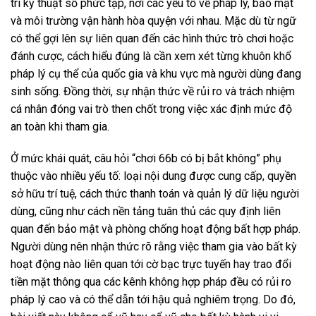
trí kỹ thuật số phức tạp, nơi các yếu tố về pháp lý, bảo mật
và môi trường vận hành hòa quyện với nhau. Mặc dù từ ngữ
có thể gợi lên sự liên quan đến các hình thức trò chơi hoặc
đánh cược, cách hiểu đúng là cần xem xét từng khuôn khổ
pháp lý cụ thể của quốc gia và khu vực mà người dùng đang
sinh sống. Đồng thời, sự nhận thức về rủi ro và trách nhiệm
cá nhân đóng vai trò then chốt trong việc xác định mức độ
an toàn khi tham gia.
Ở mức khái quát, câu hỏi “chơi 66b có bị bắt không” phụ
thuộc vào nhiều yếu tố: loại nội dung được cung cấp, quyền
sở hữu trí tuệ, cách thức thanh toán và quản lý dữ liệu người
dùng, cũng như cách nền tảng tuân thủ các quy định liên
quan đến bảo mật và phòng chống hoạt động bất hợp pháp.
Người dùng nên nhận thức rõ rằng việc tham gia vào bất kỳ
hoạt động nào liên quan tới cờ bạc trực tuyến hay trao đổi
tiền mặt thông qua các kênh không hợp pháp đều có rủi ro
pháp lý cao và có thể dẫn tới hậu quả nghiêm trọng. Do đó,