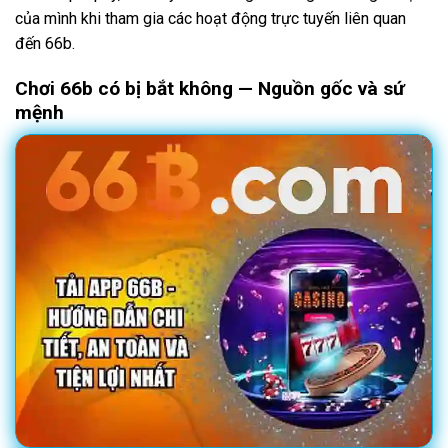
của mình khi tham gia các hoạt động trực tuyến liên quan
đến 66b.
Chơi 66b có bị bắt không — Nguồn gốc và sứ
mệnh