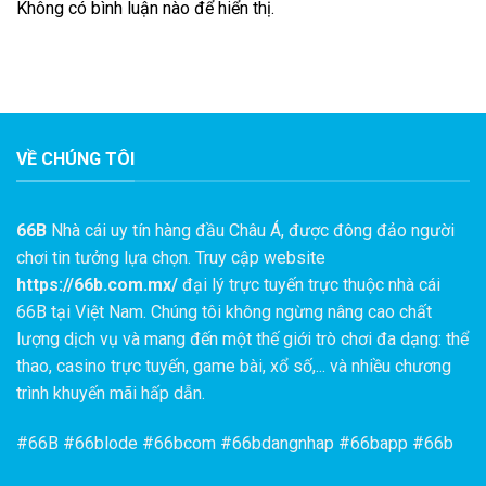
Không có bình luận nào để hiển thị.
VỀ CHÚNG TÔI
66B
Nhà cái uy tín hàng đầu Châu Á, được đông đảo người
chơi tin tưởng lựa chọn. Truy cập website
https://66b.com.mx/
đại lý trực tuyến trực thuộc nhà cái
66B tại Việt Nam. Chúng tôi không ngừng nâng cao chất
lượng dịch vụ và mang đến một thế giới trò chơi đa dạng: thể
thao, casino trực tuyến, game bài, xổ số,... và nhiều chương
trình khuyến mãi hấp dẫn.
#
66B
#66blode #66bcom #66bdangnhap #66bapp #66b