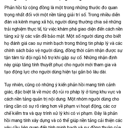
Phản hồi từ cộng đồng là một trong những thước đo quan
trọng nhất đối với một nền tảng giải trí số. Trong nhiều diễn
đàn và kênh mạng xã hội, người dùng thường chia sẻ những
trải nghiệm thực tế, từ việc khám phá giao diện đến cách nền
tảng xử lý các vấn đề bảo mật. Một số người dùng cho biết
họ đánh giá cao sự minh bạch trong thông tin pháp lý và các
chính sách bảo vệ người dùng, đồng thời cảm nhận được sự
tận tâm từ đội ngũ hỗ trợ khi gặp sự cố. Những nhận định
này giúp tăng tính thuyết phục cho người mới tham gia và
tạo động lực cho người dùng hiện tại gắn bó lâu dài.
Tuy nhiên, cũng có những ý kiến phản hồi mang tính cảnh
giác, đặc biệt là về mức độ rủi ro pháp lý ở từng khu vực và
cách nền tảng quản trị nội dung. Một nhóm người dùng cho
rằng cần có sự rõ ràng hơn về phạm vi hoạt động, các cơ
chế kiểm tra và quy trình xử lý khi có vi phạm. Đây là phản
hồi mang tính xây dựng và có thể giúp nền tảng cải thiện các
yêu cầu liên quan đến tính minh bạch và sự đồng thuận của