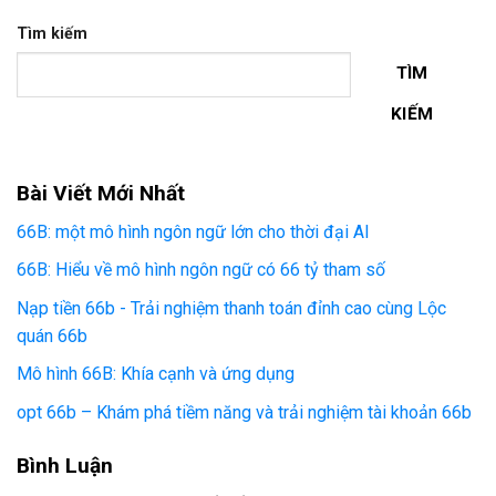
Tìm kiếm
TÌM
KIẾM
Bài Viết Mới Nhất
66B: một mô hình ngôn ngữ lớn cho thời đại AI
66B: Hiểu về mô hình ngôn ngữ có 66 tỷ tham số
Nạp tiền 66b - Trải nghiệm thanh toán đỉnh cao cùng Lộc
quán 66b
Mô hình 66B: Khía cạnh và ứng dụng
opt 66b – Khám phá tiềm năng và trải nghiệm tài khoản 66b
Bình Luận