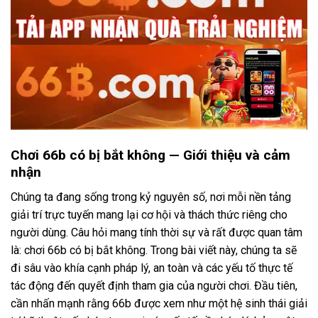
Chơi 66b có bị bắt không — Giới thiệu và cảm
nhận
Chúng ta đang sống trong kỷ nguyên số, nơi mỗi nền tảng
giải trí trực tuyến mang lại cơ hội và thách thức riêng cho
người dùng. Câu hỏi mang tính thời sự và rất được quan tâm
là: chơi 66b có bị bắt không. Trong bài viết này, chúng ta sẽ
đi sâu vào khía cạnh pháp lý, an toàn và các yếu tố thực tế
tác động đến quyết định tham gia của người chơi. Đầu tiên,
cần nhấn mạnh rằng 66b được xem như một hệ sinh thái giải