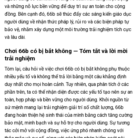
và những nỗ lực bền vững để duy trì sự an toàn cho cộng
đồng. Bên cạnh đó, 66b sẽ thúc đẩy các sáng kiến giáo dục
người dùng về nhận thức pháp lý, rủi ro và các biện pháp tự
bảo vệ, nhằm xây dựng một môi trường trải nghiệm tích cực
và lâu dài.
Chơi 66b có bị bắt không — Tóm tắt và lời mời
trải nghiệm
Tóm lại, câu hỏi về việc chơi 66b có bị bắt không phụ thuộc
nhiều yếu tố và không thể trả lời bằng một câu khẳng định
duy nhất cho mọi hoàn cảnh. Tuy nhiên, qua phân tích ở các
phần trên, ta có thể nhận diện được các yếu tố tạo nên sự an
toàn, hợp pháp và bền vững cho người dùng. Khởi nguồn từ
sứ mệnh mang lại trải nghiệm giải trí số chất lượng, 66b
đang hoàn thiện hệ sinh thái của mình bằng cách tăng cường
bảo mật, minh bạch và sự hỗ trợ cho người dùng. Sự tương
tác cởi mở với cộng đồng, việc ứng phó nhanh chóng với