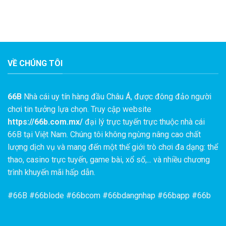
VỀ CHÚNG TÔI
66B
Nhà cái uy tín hàng đầu Châu Á, được đông đảo người
chơi tin tưởng lựa chọn. Truy cập website
https://66b.com.mx/
đại lý trực tuyến trực thuộc nhà cái
66B tại Việt Nam. Chúng tôi không ngừng nâng cao chất
lượng dịch vụ và mang đến một thế giới trò chơi đa dạng: thể
thao, casino trực tuyến, game bài, xổ số,... và nhiều chương
trình khuyến mãi hấp dẫn.
#
66B
#66blode #66bcom #66bdangnhap #66bapp #66b