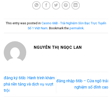
This entry was posted in
Casino 66B - Trải Nghiệm Sòn Bạc Trực Tuyến
Số 1 Việt Nam
. Bookmark the
permalink
.
NGUYỄN THỊ NGỌC LAN
đăng ký 66b: Hành trình khám
đăng nhập 66b – Cửa ngõ trải
phá nền tảng và dịch vụ vượt
nghiệm số đỉnh cao
trội