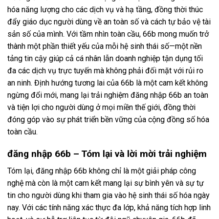
hóa năng lượng cho các dịch vụ và hạ tầng, đồng thời thúc
đẩy giáo dục người dùng về an toàn số và cách tự bảo vệ tài
sản số của mình. Với tầm nhìn toàn cầu, 66b mong muốn trở
thành một phần thiết yếu của mỗi hệ sinh thái số—một nền
tảng tin cậy giúp cả cá nhân lẫn doanh nghiệp tận dụng tối
đa các dịch vụ trực tuyến mà không phải đối mặt với rủi ro
an ninh. Định hướng tương lai của 66b là một cam kết không
ngừng đổi mới, mang lại trải nghiệm đăng nhập 66b an toàn
và tiện lợi cho người dùng ở mọi miền thế giới, đồng thời
đóng góp vào sự phát triển bền vững của cộng đồng số hóa
toàn cầu.
đăng nhập 66b – Tóm lại và lời mời trải nghiệm
Tóm lại, đăng nhập 66b không chỉ là một giải pháp công
nghệ mà còn là một cam kết mang lại sự bình yên và sự tự
tin cho người dùng khi tham gia vào hệ sinh thái số hóa ngày
nay. Với các tính năng xác thực đa lớp, khả năng tích hợp linh