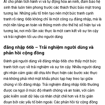
AI cho phân tích hành vi và tự động hóa an ninh, đảm bảo hệ
sinh thái luôn tiên phong trước các thách thức bảo mật trong
tương lai. Những yếu tố trên tạo nên một bức tranh cạnh
tranh rõ ràng: 66b không chỉ là một công cụ đăng nhập, mà là
một nền tảng an toàn và thông minh cho thế hệ số hiện tại và
tương lai, nơi mỗi lần xác thực là một cam kết về sự tin cậy
và trải nghiệm tối ưu cho người dùng.
đăng nhập 66b – Trải nghiệm người dùng và
phản hồi cộng đồng
Đánh giá người dùng về đăng nhập 66b cho thấy một bức
tranh tích cực về trải nghiệm và sự tin cậy. Nhiều người dùng
ghi nhận cảm giác dễ chịu khi thực hiện các bước xác thực
mà không phải nhớ mật khẩu phức tạp hay treo lại giữa
chừng vì lỗi đăng nhập. Trải nghiệm đăng nhập 66b thường
được ca ngợi ở mức độ nhanh chóng và an toàn, với cảm
giác kiểm soát dữ liệu cá nhân chặt chẽ hơn và ít bị gián
đoạn bởi các yếu tố bên ngoài. Các phản hồi từ cộng đồng