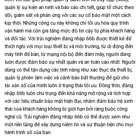
quản lý sự kiện an ninh và báo cáo chi tiết, giúp tổ chức theo
dõi, giám sát và phản ứng với các sự cố bảo mật một cách
kịp thời. Những công cụ này không chỉ tối ưu hóa quy trình
vận hành mà còn gia tăng mức độ tin cậy từ phía khách hàng
và đối tác. Với trải nghiệm đăng nhập 66b được thiết kế để
thích nghi với mọi loại thiết bị và môi trường, từ di động đến
máy tính để bàn, từ mạng nội bộ đến đám mây, người dùng
luôn được đảm bảo sự nhất quán và an toàn cao nhất. Người
dùng có thể tận dụng các tính năng như xác thực đa thiết bị,
quản lý phiên làm việc và cảnh báo bất thường để giữ cho
tài sản số của mình luôn ở trạng thái tối ưu. Đồng thời, đăng
nhập 66b luôn chú trọng đến khả năng mở rộng và tích hợp
với các tiêu chuẩn bảo mật hiện đại, nhằm đảm bảo hệ sinh
thái của khách hàng không bị giới hạn bởi ràng buộc công
nghệ cũ. Trải nghiệm đăng nhập 66b có thể được xem như
một nền tảng để xây dựng niềm tin và sự thuận tiện cho mọi
hành trình số của bạn.