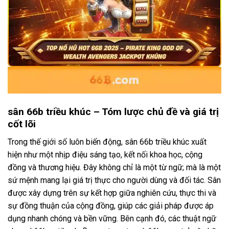
sân 66b triều khúc – Tóm lược chủ đề và giá trị
cốt lõi
Trong thế giới số luôn biến động, sân 66b triều khúc xuất
hiện như một nhịp điệu sáng tạo, kết nối khoa học, cộng
đồng và thương hiệu. Đây không chỉ là một từ ngữ; mà là một
sứ mệnh mang lại giá trị thực cho người dùng và đối tác. Sân
được xây dựng trên sự kết hợp giữa nghiên cứu, thực thi và
sự đồng thuận của cộng đồng, giúp các giải pháp được áp
dụng nhanh chóng và bền vững. Bên cạnh đó, các thuật ngữ