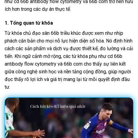
như cd 66b antibody flow cytometry và 66b com trở nên hữu
ích hơn trong các dự án thực tế.
1. Tổng quan từ khóa
Từ khóa chủ đạo sân 66b triều khúc được xem như nhịp
phách căn bản cho mọi nỗ lực hiện diện số hóa. Nó định hình
cách các sản phẩm và dịch vụ được thiết kế, đo lường và cải
tiến. Khi ngữ cảnh mở rộng, các từ khóa phụ như cd 66b
antibody flow cytometry và 66b com cho thấy sự liên kết
giữa công nghệ sinh học và nền tảng cộng đồng, giúp người
đọc thấy rõ lợi ích và giá trị mang lại từ mỗi quyết định đầu
tư.