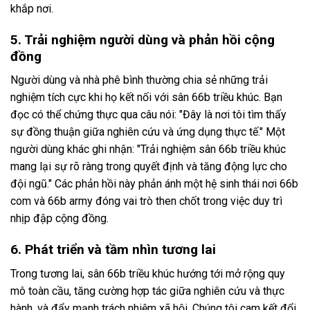
khắp nơi.
5. Trải nghiệm người dùng và phản hồi cộng
đồng
Người dùng và nhà phê bình thường chia sẻ những trải
nghiệm tích cực khi họ kết nối với sân 66b triều khúc. Bạn
đọc có thể chứng thực qua câu nói: "Đây là nơi tôi tìm thấy
sự đồng thuận giữa nghiên cứu và ứng dụng thực tế." Một
người dùng khác ghi nhận: "Trải nghiệm sân 66b triều khúc
mang lại sự rõ ràng trong quyết định và tăng động lực cho
đội ngũ." Các phản hồi này phản ánh một hệ sinh thái nơi 66b
com và 66b army đóng vai trò then chốt trong việc duy trì
nhịp đập cộng đồng.
6. Phát triển và tầm nhìn tương lai
Trong tương lai, sân 66b triều khúc hướng tới mở rộng quy
mô toàn cầu, tăng cường hợp tác giữa nghiên cứu và thực
hành, và đẩy mạnh trách nhiệm xã hội. Chúng tôi cam kết đổi