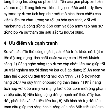
tảng thông tin, công cụ phân tích đến các giải pháp an toàn
và bảo mật. Trong lĩnh vực khoa học, cd 66b antibody flow
cytometry được tích hợp như một mô hình tham chiếu cho
việc kiểm tra chất lượng và tối ưu hóa quy trình; đối với
marketing và cộng đồng, 66b com và 66b army tạo nên sự
đồng bộ và sự tham gia sâu sắc từ người dùng.
4. Ưu điểm và cạnh tranh
So với các đối thủ cùng ngành, sân 66b triều khúc nổi bật ở
tốc độ ứng dụng, tính nhất quán và sự cam kết với khách
hàng. 1) Công nghệ sáng tạo được cập nhật liên tục giúp tối
ưu trải nghiệm người dùng và kết quả áp dụng; 2) An toàn và
tuân thủ được ưu tiên trong mọi quy trình; 3) Hỗ trợ khách
hàng 24/7 và quy trình onboarding thân thiện; 4) Khả năng
tích hợp với 66b army và mạng lưới 66b. com mở rộng phạm
vi tiếp cận; 5) Nền tảng cộng đồng mạnh mẽ thúc đẩy trao
đổi, phản hồi và cải tiến liên tục; 6) Mô hình hỗ trợ đối tác
toàn cầu giúp mở rộng ảnh hưởng của sân 66b triều khúc ra