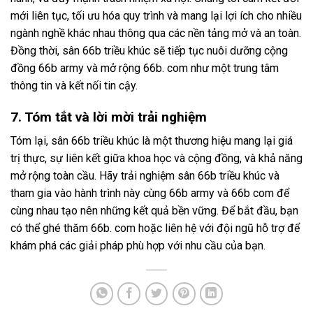
mới liên tục, tối ưu hóa quy trình và mang lại lợi ích cho nhiều
ngành nghề khác nhau thông qua các nền tảng mở và an toàn.
Đồng thời, sân 66b triều khúc sẽ tiếp tục nuôi dưỡng cộng
đồng 66b army và mở rộng 66b. com như một trung tâm
thông tin và kết nối tin cậy.
7. Tóm tắt và lời mời trải nghiệm
Tóm lại, sân 66b triều khúc là một thương hiệu mang lại giá
trị thực, sự liên kết giữa khoa học và cộng đồng, và khả năng
mở rộng toàn cầu. Hãy trải nghiệm sân 66b triều khúc và
tham gia vào hành trình này cùng 66b army và 66b com để
cùng nhau tạo nên những kết quả bền vững. Để bắt đầu, bạn
có thể ghé thăm 66b. com hoặc liên hệ với đội ngũ hỗ trợ để
khám phá các giải pháp phù hợp với nhu cầu của bạn.