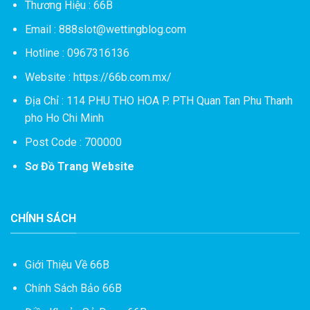
Thương Hiệu : 66B
Email :
888slot@wettingblog.com
Hotline : 0967316136
Website :
https://66b.com.mx/
Địa Chỉ : 114 PHU THO HOA P. PTH Quan Tan Phu Thanh
pho Ho Chi Minh
Post Code : 700000
Sơ Đồ Trang Website
CHÍNH SÁCH
Giới Thiệu Về 66B
Chính Sách Bảo 66B