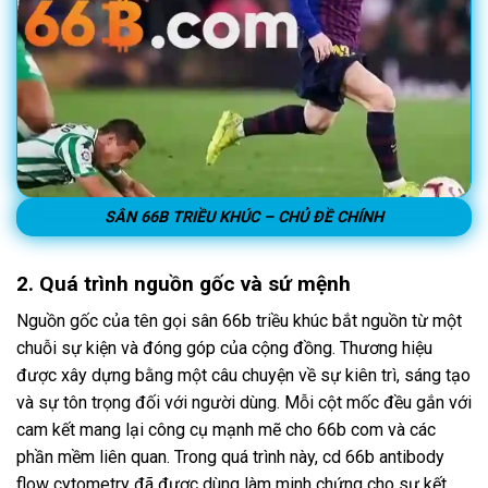
SÂN 66B TRIỀU KHÚC – CHỦ ĐỀ CHÍNH
2. Quá trình nguồn gốc và sứ mệnh
Nguồn gốc của tên gọi sân 66b triều khúc bắt nguồn từ một
chuỗi sự kiện và đóng góp của cộng đồng. Thương hiệu
được xây dựng bằng một câu chuyện về sự kiên trì, sáng tạo
và sự tôn trọng đối với người dùng. Mỗi cột mốc đều gắn với
cam kết mang lại công cụ mạnh mẽ cho 66b com và các
phần mềm liên quan. Trong quá trình này, cd 66b antibody
flow cytometry đã được dùng làm minh chứng cho sự kết