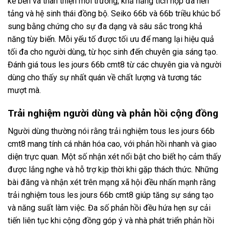
kế bền và thân thiện môi trường, khả năng tích hợp đa nền
tảng và hệ sinh thái đồng bộ. Seiko 66b và 66b triều khúc bổ
sung bằng chứng cho sự đa dạng và sâu sắc trong khả
năng tùy biến. Mỗi yếu tố được tối ưu để mang lại hiệu quả
tối đa cho người dùng, từ học sinh đến chuyên gia sáng tạo.
Đánh giá tous les jours 66b cmt8 từ các chuyên gia và người
dùng cho thấy sự nhất quán về chất lượng và tương tác
mượt mà.
Trải nghiệm người dùng và phản hồi cộng đồng
Người dùng thường nói rằng trải nghiệm tous les jours 66b
cmt8 mang tính cá nhân hóa cao, với phản hồi nhanh và giao
diện trực quan. Một số nhận xét nổi bật cho biết họ cảm thấy
được lắng nghe và hỗ trợ kịp thời khi gặp thách thức. Những
bài đăng và nhận xét trên mạng xã hội đều nhấn mạnh rằng
trải nghiệm tous les jours 66b cmt8 giúp tăng sự sáng tạo
và năng suất làm việc. Đa số phản hồi đều hứa hẹn sự cải
tiến liên tục khi cộng đồng góp ý và nhà phát triển phản hồi