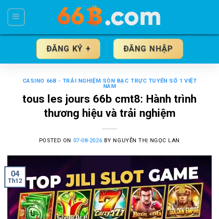
Skip
to
content
ĐĂNG KÝ +
ĐĂNG NHẬP
CASINO 66B - TRẢI NGHIỆM SÒN BẠC TRỰC TUYẾN SỐ 1 VIỆT
NAM
tous les jours 66b cmt8: Hành trình
thương hiệu và trải nghiệm
POSTED ON
07-08-2026
BY
NGUYỄN THỊ NGỌC LAN
04
Th12