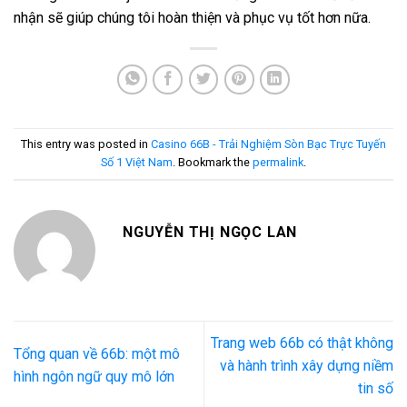
nhận sẽ giúp chúng tôi hoàn thiện và phục vụ tốt hơn nữa.
This entry was posted in
Casino 66B - Trải Nghiệm Sòn Bạc Trực Tuyến
Số 1 Việt Nam
. Bookmark the
permalink
.
NGUYỄN THỊ NGỌC LAN
Trang web 66b có thật không
Tổng quan về 66b: một mô
và hành trình xây dựng niềm
hình ngôn ngữ quy mô lớn
tin số