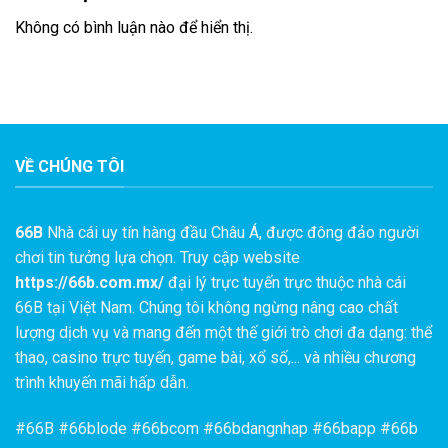
Không có bình luận nào để hiển thị.
VỀ CHÚNG TÔI
66B
Nhà cái uy tín hàng đầu Châu Á, được đông đảo người
chơi tin tưởng lựa chọn. Truy cập website
https://66b.com.mx/
đại lý trực tuyến trực thuộc nhà cái
66B tại Việt Nam. Chúng tôi không ngừng nâng cao chất
lượng dịch vụ và mang đến một thế giới trò chơi đa dạng: thể
thao, casino trực tuyến, game bài, xổ số,... và nhiều chương
trình khuyến mãi hấp dẫn.
#
66B
#66blode #66bcom #66bdangnhap #66bapp #66b