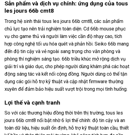
Sản phẩm và dịch vụ chính: ứng dụng của tous
les jours 66b cmt8
Trong hệ sinh thái tous les jours 66b cmt8, các sản phẩm
chủ lực tạo nên trải nghiệm toàn diện. Cd 66b mouse phục
vụ cho game thủ và người làm việc cần độ nhạy cao, tích
hợp công nghệ tối ưu hóa quét và phản hồi. Seiko 66b mang
đến độ tin cậy và vẻ ngoài sang trọng cho văn phòng và
phòng thí nghiệm sáng tạo. 66b triều khúc mở rộng dịch vụ
giải trí và giáo dục, cho phép người dùng khám phá các hoạt
động sáng tác và kết nối cộng đồng. Người dùng có thể tận
dụng các gói hỗ trợ kỹ thuật và cập nhật firmware thường
xuyên để đảm bảo hiệu suất vượt trội trong mọi tình huống.
Lợi thế và cạnh tranh
So với các thương hiệu đồng thời trên thị trường, tous les
jours 66b cmt8 nổi bật nhờ 6 lợi thế chính: độ tin cậy và an
toàn dữ liệu, hiệu suất ổn định, hỗ trợ kỹ thuật toàn cầu, thiết