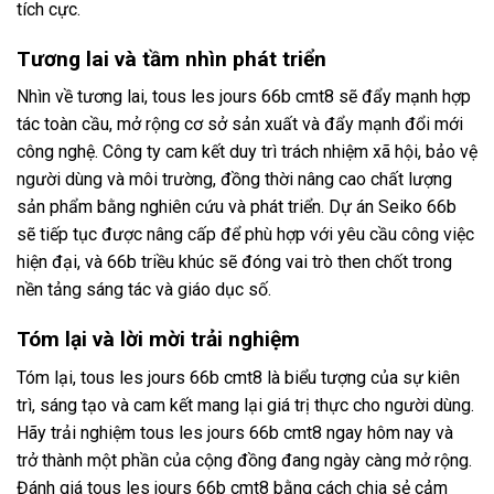
tích cực.
Tương lai và tầm nhìn phát triển
Nhìn về tương lai, tous les jours 66b cmt8 sẽ đẩy mạnh hợp
tác toàn cầu, mở rộng cơ sở sản xuất và đẩy mạnh đổi mới
công nghệ. Công ty cam kết duy trì trách nhiệm xã hội, bảo vệ
người dùng và môi trường, đồng thời nâng cao chất lượng
sản phẩm bằng nghiên cứu và phát triển. Dự án Seiko 66b
sẽ tiếp tục được nâng cấp để phù hợp với yêu cầu công việc
hiện đại, và 66b triều khúc sẽ đóng vai trò then chốt trong
nền tảng sáng tác và giáo dục số.
Tóm lại và lời mời trải nghiệm
Tóm lại, tous les jours 66b cmt8 là biểu tượng của sự kiên
trì, sáng tạo và cam kết mang lại giá trị thực cho người dùng.
Hãy trải nghiệm tous les jours 66b cmt8 ngay hôm nay và
trở thành một phần của cộng đồng đang ngày càng mở rộng.
Đánh giá tous les jours 66b cmt8 bằng cách chia sẻ cảm